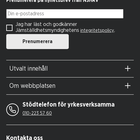
Prenumerera på nyhetsbrev från NSHRV
Din e-postadress
Jag har läst och godkänner
Jämställdhetsmyndighetens
.
integritetspolicy
Prenumerera
Utvalt innehåll
Om webbplatsen
Stödtelefon för yrkesverksamma
010-223 57 60
Kontakta oss