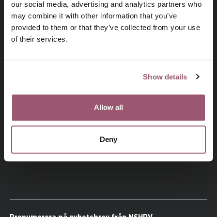
our social media, advertising and analytics partners who
may combine it with other information that you’ve
provided to them or that they’ve collected from your use
of their services.
Show details
Besök jamstalldhetsmyndigheten.se
Allow all
NSHRV
, den nationella samordningen mot hedersrelaterat
våld och förtryck, är en del av Jämställdhetsmyndigheten.
Deny
NSHRV samordnar Sveriges arbete med att förebygga och
bekämpa hedersrelaterat våld och förtryck.