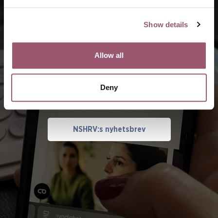
Show details
Allow all
Nyhetsbrev
Prenumerera på NSHRV:s nyhetsbrev och ta del av vårt
Deny
arbete mot hedersrelaterat våld och förtryck.
NSHRV:s nyhetsbrev