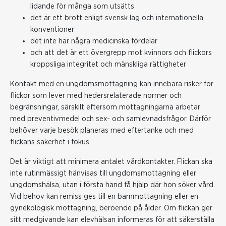
lidande för många som utsätts
det är ett brott enligt svensk lag och internationella
konventioner
det inte har några medicinska fördelar
och att det är ett övergrepp mot kvinnors och flickors
kroppsliga integritet och mänskliga rättigheter
Kontakt med en ungdomsmottagning kan innebära risker för
flickor som lever med hedersrelaterade normer och
begränsningar, särskilt eftersom mottagningarna arbetar
med preventivmedel och sex- och samlevnadsfrågor. Därför
behöver varje besök planeras med eftertanke och med
flickans säkerhet i fokus.
Det är viktigt att minimera antalet vårdkontakter. Flickan ska
inte rutinmässigt hänvisas till ungdomsmottagning eller
ungdomshälsa, utan i första hand få hjälp där hon söker vård.
Vid behov kan remiss ges till en barnmottagning eller en
gynekologisk mottagning, beroende på ålder. Om flickan ger
sitt medgivande kan elevhälsan informeras för att säkerställa