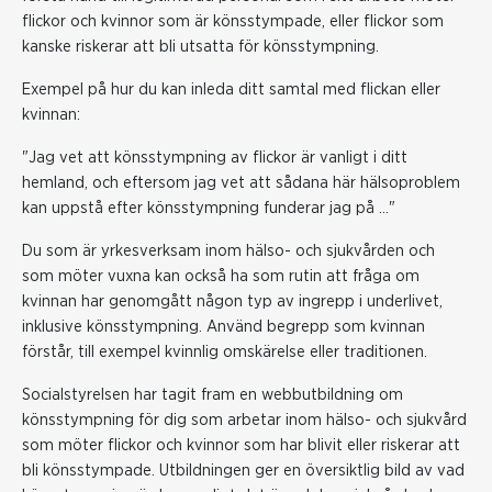
flickor och kvinnor som är könsstympade, eller flickor som
kanske riskerar att bli utsatta för könsstympning.
Exempel på hur du kan inleda ditt samtal med flickan eller
kvinnan:
"Jag vet att könsstympning av flickor är vanligt i ditt
hemland, och eftersom jag vet att sådana här hälsoproblem
kan uppstå efter könsstympning funderar jag på …"
Du som är yrkesverksam inom hälso- och sjukvården och
som möter vuxna kan också ha som rutin att fråga om
kvinnan har genomgått någon typ av ingrepp i underlivet,
inklusive könsstympning. Använd begrepp som kvinnan
förstår, till exempel kvinnlig omskärelse eller traditionen.
Socialstyrelsen har tagit fram en webbutbildning om
könsstympning för dig som arbetar inom hälso- och sjukvård
som möter flickor och kvinnor som har blivit eller riskerar att
bli könsstympade. Utbildningen ger en översiktlig bild av vad