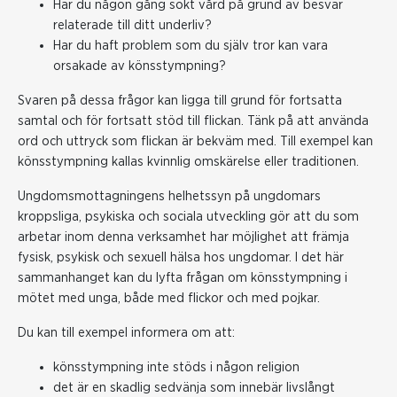
Har du någon gång sökt vård på grund av besvär
relaterade till ditt underliv?
Har du haft problem som du själv tror kan vara
orsakade av könsstympning?
Svaren på dessa frågor kan ligga till grund för fortsatta
samtal och för fortsatt stöd till flickan. Tänk på att använda
ord och uttryck som flickan är bekväm med. Till exempel kan
könsstympning kallas kvinnlig omskärelse eller traditionen.
Ungdomsmottagningens helhetssyn på ungdomars
kroppsliga, psykiska och sociala utveckling gör att du som
arbetar inom denna verksamhet har möjlighet att främja
fysisk, psykisk och sexuell hälsa hos ungdomar. I det här
sammanhanget kan du lyfta frågan om könsstympning i
mötet med unga, både med flickor och med pojkar.
Du kan till exempel informera om att:
könsstympning inte stöds i någon religion
det är en skadlig sedvänja som innebär livslångt