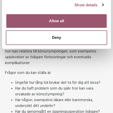
att det kan leda till hälsoproblem, bland annat i samband
Show details
med graviditet och förlossning. Vet du om du har varit utsatt
för något sådant ingrepp?"
Allow all
Anpassa språket till vad kvinnan själv använder och känner
igen, till exempel ”kvinnlig omskärelse” eller ”traditionen”.
Deny
Om du möter en kvinna som är utsatt för könsstympning kan
du även ställa frågor om fysiska eller psykiska besvär som
hon kan relatera till könsstympningen, som exempelvis
upplevelser av tidigare förlossningar och eventuella
komplikationer.
Frågor som du kan ställa är:
Ungefär hur lång tid brukar det ta för dig att kissa?
Har du haft problem som du själv tror kan vara
orsakade av könsstympning?
Har någon, exempelvis läkare eller barnmorska,
undersökt ditt underliv?
Har du genomgått en öppningsoperation tidigare?