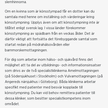
slemhinnorna.
Om en kvinna som är könsstympad får en dotter kan du
samtala med henne om inställning och värderingar kring
könsstympning. Upplys även om att könsstympning inte är
tillåtet enligt svensk lag. I vissa länder förekommer
könsstympning av spädbarn från en veckas ålder. Det är
därför viktigt att fortsätta det förebyggande samtal som
startat redan på mödrahälsovården eller
barnmorskemottagningen.
För dig som arbetar inom hälso- och sjukvård finns det
möjlighet att ta del av utbildnings- och informationsinsatser
som drivs av de två specialistklinikerna Amelmottagningen
(på Södersjukhuset i Stockholm) och Vulvamottagningen (på
Angereds närsjukhus i Göteborg). Båda klinikerna arbetar
specifikt med patienter med besvär kopplade till
könsstympning. Du kan vid behov remittera patienter till
dessa kliniker, som besitter specialistkompetens inom
området.