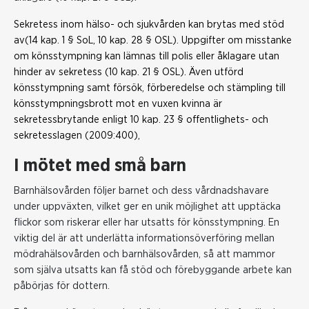
Sekretess inom hälso- och sjukvården kan brytas med stöd
av(14 kap. 1 § SoL, 10 kap. 28 § OSL). Uppgifter om misstanke
om könsstympning kan lämnas till polis eller åklagare utan
hinder av sekretess (10 kap. 21 § OSL). Även utförd
könsstympning samt försök, förberedelse och stämpling till
könsstympningsbrott mot en vuxen kvinna är
sekretessbrytande enligt 10 kap. 23 § offentlighets- och
sekretesslagen (2009:400),
I mötet med små barn
Barnhälsovården följer barnet och dess vårdnadshavare
under uppväxten, vilket ger en unik möjlighet att upptäcka
flickor som riskerar eller har utsatts för könsstympning. En
viktig del är att underlätta informationsöverföring mellan
mödrahälsovården och barnhälsovården, så att mammor
som själva utsatts kan få stöd och förebyggande arbete kan
påbörjas för dottern.