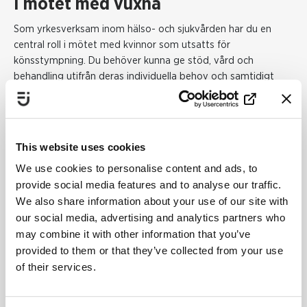
I mötet med vuxna
Som yrkesverksam inom hälso- och sjukvården har du en
central roll i mötet med kvinnor som utsatts för
könsstympning. Du behöver kunna ge stöd, vård och
behandling utifrån deras individuella behov och samtidigt
erbjuda information om sexuell hälsa. Många kvinnor som har
genomgått könsstympning har normaliserat smärta vid
samlag eller andra besvär, och behöver få veta att dessa
problem går att behandla.
This website uses cookies
Socialstyrelsen har tagit fram en rekommendation om att
We use cookies to personalise content and ads, to
frågor om könsstympning ska ställas till alla gravida.
Inom
provide social media features and to analyse our traffic.
mödrahälsovården och barnmorskemottagningar kan du vid
We also share information about your use of our site with
inskrivningssamtalet fråga om kvinnan har genomgått ett
our social media, advertising and analytics partners who
ingrepp i underlivet, exempelvis en könsstympning. Det är
may combine it with other information that you’ve
viktigt att även involvera mannen i dessa samtal.
provided to them or that they’ve collected from your use
of their services.
En ingång till samtalet kan vara:
"Jag vet att könsstympning förekommer i vissa länder och