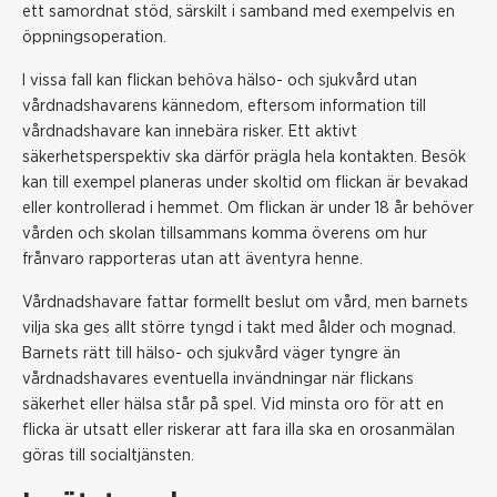
ett samordnat stöd, särskilt i samband med exempelvis en
öppningsoperation.
I vissa fall kan flickan behöva hälso- och sjukvård utan
vårdnadshavarens kännedom, eftersom information till
vårdnadshavare kan innebära risker. Ett aktivt
säkerhetsperspektiv ska därför prägla hela kontakten. Besök
kan till exempel planeras under skoltid om flickan är bevakad
eller kontrollerad i hemmet. Om flickan är under 18 år behöver
vården och skolan tillsammans komma överens om hur
frånvaro rapporteras utan att äventyra henne.
Vårdnadshavare fattar formellt beslut om vård, men barnets
vilja ska ges allt större tyngd i takt med ålder och mognad.
Barnets rätt till hälso- och sjukvård väger tyngre än
vårdnadshavares eventuella invändningar när flickans
säkerhet eller hälsa står på spel. Vid minsta oro för att en
flicka är utsatt eller riskerar att fara illa ska en orosanmälan
göras till socialtjänsten.