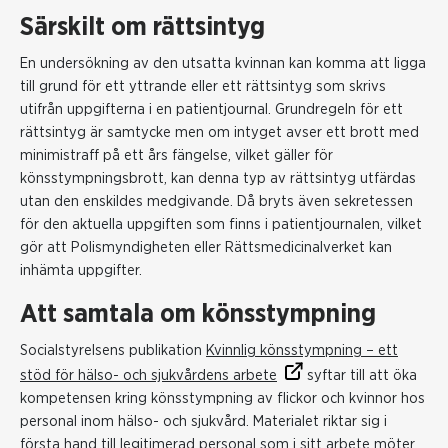
Särskilt om rättsintyg
En undersökning av den utsatta kvinnan kan komma att ligga
till grund för ett yttrande eller ett rättsintyg som skrivs
utifrån uppgifterna i en patientjournal. Grundregeln för ett
rättsintyg är samtycke men om intyget avser ett brott med
minimistraff på ett års fängelse, vilket gäller för
könsstympningsbrott, kan denna typ av rättsintyg utfärdas
utan den enskildes medgivande. Då bryts även sekretessen
för den aktuella uppgiften som finns i patientjournalen, vilket
gör att Polismyndigheten eller Rättsmedicinalverket kan
inhämta uppgifter.
Att samtala om könsstympning
Socialstyrelsens publikation
Kvinnlig könsstympning – ett
stöd för hälso- och sjukvårdens arbete
syftar till att öka
kompetensen kring könsstympning av flickor och kvinnor hos
personal inom hälso- och sjukvård. Materialet riktar sig i
första hand till legitimerad personal som i sitt arbete möter