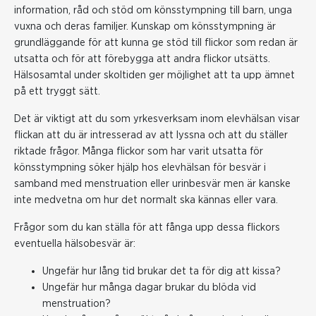
information, råd och stöd om könsstympning till barn, unga
vuxna och deras familjer. Kunskap om könsstympning är
grundläggande för att kunna ge stöd till flickor som redan är
utsatta och för att förebygga att andra flickor utsätts.
Hälsosamtal under skoltiden ger möjlighet att ta upp ämnet
på ett tryggt sätt.
Det är viktigt att du som yrkesverksam inom elevhälsan visar
flickan att du är intresserad av att lyssna och att du ställer
riktade frågor. Många flickor som har varit utsatta för
könsstympning söker hjälp hos elevhälsan för besvär i
samband med menstruation eller urinbesvär men är kanske
inte medvetna om hur det normalt ska kännas eller vara.
Frågor som du kan ställa för att fånga upp dessa flickors
eventuella hälsobesvär är:
Ungefär hur lång tid brukar det ta för dig att kissa?
Ungefär hur många dagar brukar du blöda vid
menstruation?