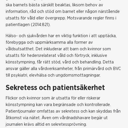
ska barnets bästa särskilt beaktas, liksom behov av
information, råd och stöd om barnet eller någon närstående
utsatts för våld eller övergrepp. Motsvarande regler finns i
patientlagen (2014:821).
Hälso- och sjukvården har en viktig funktion i att upptäcka,
förebygga och uppmärksamma alla former av
våldsutsatthet. Det inkluderar att barn och kvinnor som
utsatts för hedersrelaterat våld och förtryck, inklusive
könsstympning, får rätt stöd, vård och behandling. Detta
ansvar gäller alla vårdverksamheter, från primärvård och BVC
till psykiatri, elevhälsa och ungdomsmottagningar.
Sekretess och patientsäkerhet
Flickor och kvinnor som är utsatta för eller riskerar
könsstympning kan vara begränsade och kontrollerade.
Patientjournaler omfattas av sekretess och kan skyddas från
åtkomst via nätet. Även om vårdnadshavare begär ut
journalen krävs alltid en sekretessprövning.