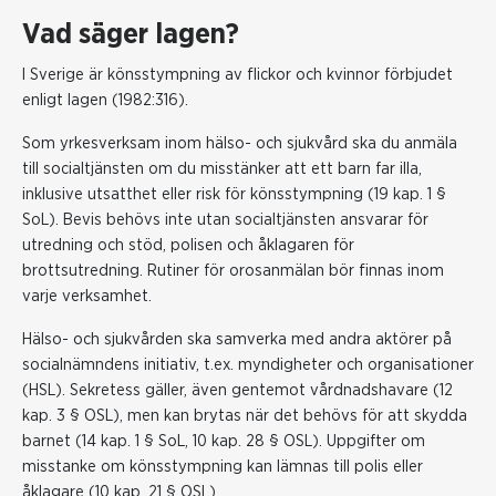
Vad säger lagen?
I Sverige är könsstympning av flickor och kvinnor förbjudet
enligt lagen (1982:316).
Som yrkesverksam inom hälso- och sjukvård ska du anmäla
till socialtjänsten om du misstänker att ett barn far illa,
inklusive utsatthet eller risk för könsstympning (19 kap. 1 §
SoL). Bevis behövs inte utan socialtjänsten ansvarar för
utredning och stöd, polisen och åklagaren för
brottsutredning. Rutiner för orosanmälan bör finnas inom
varje verksamhet.
Hälso- och sjukvården ska samverka med andra aktörer på
socialnämndens initiativ, t.ex. myndigheter och organisationer
(HSL). Sekretess gäller, även gentemot vårdnadshavare (12
kap. 3 § OSL), men kan brytas när det behövs för att skydda
barnet (14 kap. 1 § SoL, 10 kap. 28 § OSL). Uppgifter om
misstanke om könsstympning kan lämnas till polis eller
åklagare (10 kap. 21 § OSL).