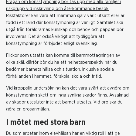
Frågan om könsstympning bör tas upp med alla familjer i
riskgrupp vid inskrivning och återkommande besök.
Riskfaktorer kan vara att mamman själv varit utsatt eller är
född i ett land där könsstympning är vanligt. Samtalet ska
utgå från föräldrarnas kunskap och behov och pappan bör
involveras. Det är också viktigt att tydliggöra att
könsstympning är förbjudet enligt svensk lag.
Flickor som utsatts kan komma till barnmottagningen av
olika skäl, därför bör du ha ett helhetsperspektiv när du
bedömer barnets hälsa och situation, inklusive sociala
förhållanden i hemmet, förskola, skola och fritid.
Vid kroppslig undersökning kan det vara svårt att avgöra om
könsstympning skett om inga synliga skador finns. Avsaknad
av skador utesluter inte att barnet utsatts. Vid oro ska du
göra en orosanmälan.
I mötet med stora barn
Du som arbetar inom elevhälsan har en viktig roll i att ge