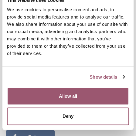
This website uses cookies
We use cookies to personalise content and ads, to
Jag har läst och godkänner
provide social media features and to analyse our traffic.
Jämställdhetsmyndighetens integritetspolicy.
We also share information about your use of our site with
our social media, advertising and analytics partners who
Länk till Jämställdhetsmyndighetens integritetspolicy
may combine it with other information that you’ve
provided to them or that they’ve collected from your use
of their services.
Show details
Allow all
Publiceringsdatum:
9 december 2025
Senast uppdaterad:
13 januari 2026
Deny