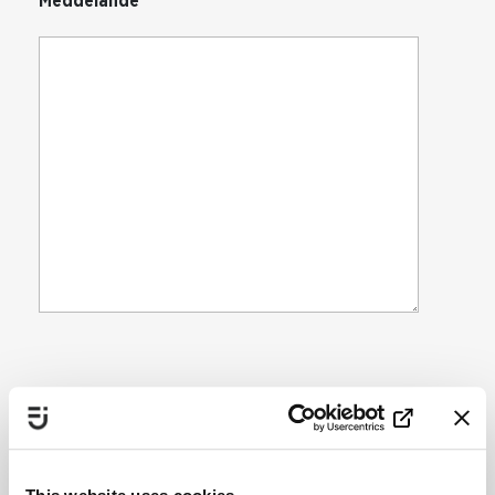
Meddelande
Hantering av personuppgifter
För att skicka in formuläret behöver du
godkänna hur Jämställdhetsmyndigheten
hanterar dina personuppgifter
*