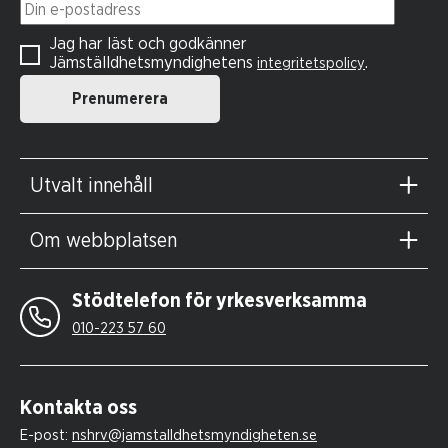
Din e-postadress
Jag har läst och godkänner
Jämställdhetsmyndighetens
.
integritetspolicy
Prenumerera
Utvalt innehåll
Om webbplatsen
Stödtelefon för yrkesverksamma
010-223 57 60
Kontakta oss
E-post:
nshrv@jamstalldhetsmyndigheten.se