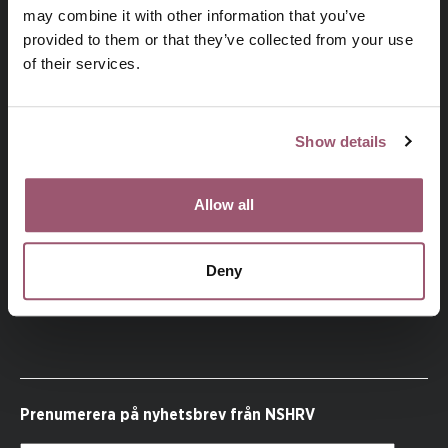
may combine it with other information that you’ve
provided to them or that they’ve collected from your use
of their services.
Besök jamstalldhetsmyndigheten.se
Show details
Allow all
NSHRV
, den nationella samordningen mot hedersrelaterat
våld och förtryck, är en del av Jämställdhetsmyndigheten.
NSHRV samordnar Sveriges arbete med att förebygga och
Deny
bekämpa hedersrelaterat våld och förtryck.
Prenumerera på nyhetsbrev från NSHRV