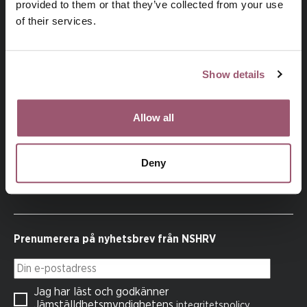
provided to them or that they’ve collected from your use
of their services.
Besök jamstalldhetsmyndigheten.se
Show details
NSHRV
, den nationella samordningen mot hedersrelaterat
Allow all
våld och förtryck, är en del av Jämställdhetsmyndigheten.
NSHRV samordnar Sveriges arbete med att förebygga och
bekämpa hedersrelaterat våld och förtryck.
Deny
Prenumerera på nyhetsbrev från NSHRV
Din e-postadress
Jag har läst och godkänner
Jämställdhetsmyndighetens
.
integritetspolicy