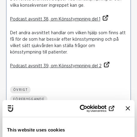
vilka konsekvenser ingreppet kan ge.
Podcast avsnitt 38, om Könsstympning del 1
Det andra avsnittet handlar om vilken hjälp som finns att
få för de som har besvär efter könsstympning och på
vilket sätt sjukvården kan ställa frågor om
könsstympning till patienter.
Podcast avsnitt 39, om Könsstympning del 2
ÖVRIGT
FÖREBYGGANDE
UPPTÄCKT
STÖD OCH SKYDD
NATIONELLT
This website uses cookies