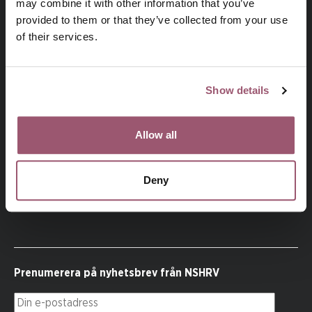
may combine it with other information that you’ve
provided to them or that they’ve collected from your use
of their services.
Besök jamstalldhetsmyndigheten.se
Show details
Allow all
NSHRV
, den nationella samordningen mot hedersrelaterat
våld och förtryck, är en del av Jämställdhetsmyndigheten.
NSHRV samordnar Sveriges arbete med att förebygga och
Deny
bekämpa hedersrelaterat våld och förtryck.
Prenumerera på nyhetsbrev från NSHRV
Din e-postadress