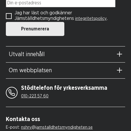
Din e-postadress
Jag har läst och godkänner
Jämställdhetsmyndighetens
.
integritetspolicy
Prenumerera
Utvalt innehåll
Om webbplatsen
Stödtelefon för yrkesverksamma
010-223 57 60
Kontakta oss
E-post:
nshrv@jamstalldhetsmyndigheten.se