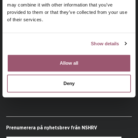
may combine it with other information that you’ve
provided to them or that they’ve collected from your use
of their services.
Besök jamstalldhetsmyndigheten.se
Show details
Allow all
NSHRV
, den nationella samordningen mot hedersrelaterat
våld och förtryck, är en del av Jämställdhetsmyndigheten.
NSHRV samordnar Sveriges arbete med att förebygga och
Deny
bekämpa hedersrelaterat våld och förtryck.
Prenumerera på nyhetsbrev från NSHRV